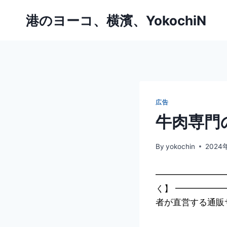
内
港のヨーコ、横濱、YokochiN
容
を
ス
キ
ッ
プ
広告
牛肉専門
By
yokochin
2024
━━━━━━━━
く】 ━━━━━
者が直営する通販