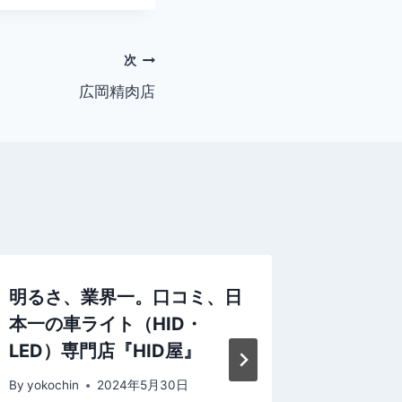
次
広岡精肉店
明るさ、業界一。口コミ、日
Tabio
本一の車ライト（HID・
By
yokochi
LED）専門店『HID屋』
By
yokochin
2024年5月30日